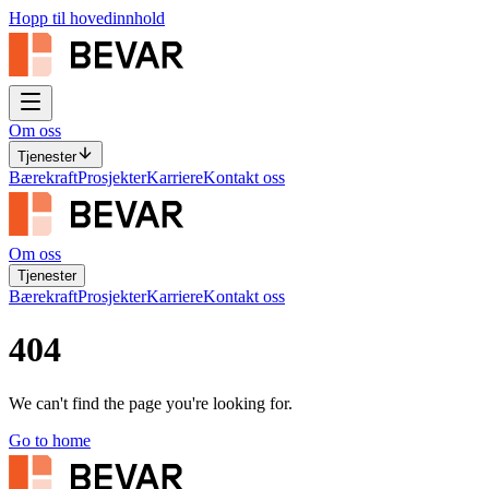
Hopp til hovedinnhold
Om oss
Tjenester
Bærekraft
Prosjekter
Karriere
Kontakt oss
Om oss
Tjenester
Bærekraft
Prosjekter
Karriere
Kontakt oss
404
We can't find the page you're looking for.
Go to home