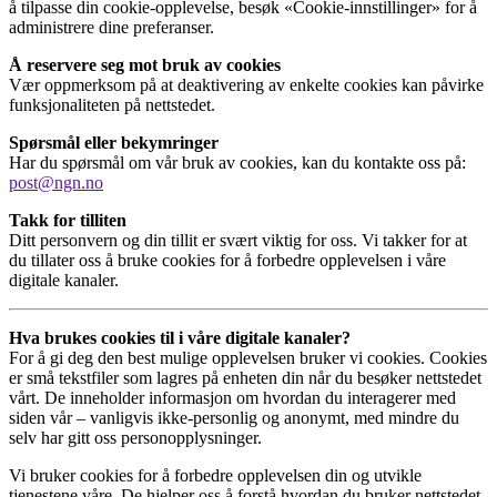
å tilpasse din cookie-opplevelse, besøk «Cookie-innstillinger» for å
administrere dine preferanser.
Å reservere seg mot bruk av cookies
Vær oppmerksom på at deaktivering av enkelte cookies kan påvirke
funksjonaliteten på nettstedet.
Spørsmål eller bekymringer
Har du spørsmål om vår bruk av cookies, kan du kontakte oss på:
post@ngn.no
Takk for tilliten
Ditt personvern og din tillit er svært viktig for oss. Vi takker for at
du tillater oss å bruke cookies for å forbedre opplevelsen i våre
digitale kanaler.
Hva brukes cookies til i våre digitale kanaler?
For å gi deg den best mulige opplevelsen bruker vi cookies. Cookies
er små tekstfiler som lagres på enheten din når du besøker nettstedet
vårt. De inneholder informasjon om hvordan du interagerer med
siden vår – vanligvis ikke-personlig og anonymt, med mindre du
selv har gitt oss personopplysninger.
Vi bruker cookies for å forbedre opplevelsen din og utvikle
tjenestene våre. De hjelper oss å forstå hvordan du bruker nettstedet,